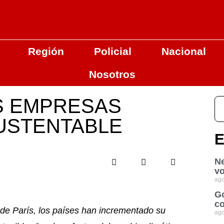
Región
Policial
Nacional
Nosotros
S EMPRESAS
SUSTENTABLE
E
Ne
vo
ago
Go
co
 de París, los países han incrementado su
ago