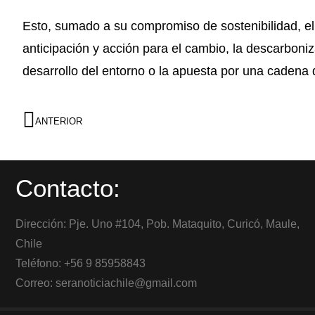
Esto, sumado a su compromiso de sostenibilidad, el
anticipación y acción para el cambio, la descarboniz
desarrollo del entorno o la apuesta por una cadena 
ANTERIOR
Contacto:
Dirección: Pje. Uno #104, Pob. Mataquito, Curicó, Maule,
Chile
Teléfono: +56 9 85958843
Correo: seranoticiachile@gmail.com