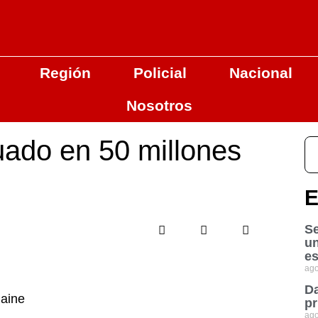
Región
Policial
Nacional
Nosotros
uado en 50 millones
E
Se
u
es
ago
Da
Paine
pr
ago