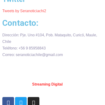
Tweets by Seranoticiachi2
Contacto:
Dirección: Pje. Uno #104, Pob. Mataquito, Curicó, Maule,
Chile
Teléfono: +56 9 85958843
Correo: seranoticiachile@gmail.com
Será Noticia © Copyright 2020 es propiedad de VHS
comunicaciones Chile – Diseñado por:
Kevin Valdes
&
Desarrollado por:
Streaming Digital