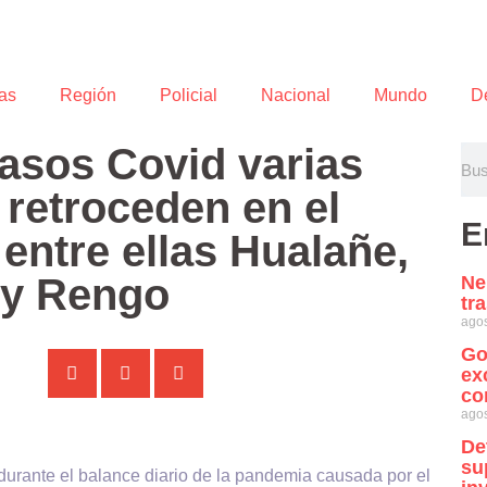
as
Región
Policial
Nacional
Mundo
D
asos Covid varias
retroceden en el
E
entre ellas Hualañe,
 y Rengo
Ne
tr
agos
Go
ex
co
agos
De
su
 durante el balance diario de la pandemia causada por el