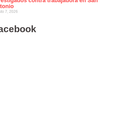
vestigados contra trabajadora en San
tonio
to 7, 2026
acebook