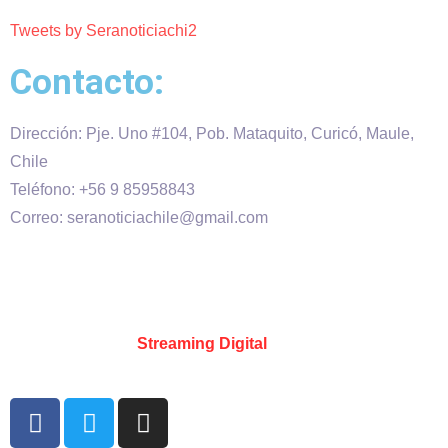
Tweets by Seranoticiachi2
Contacto:
Dirección: Pje. Uno #104, Pob. Mataquito, Curicó, Maule,
Chile
Teléfono: +56 9 85958843
Correo: seranoticiachile@gmail.com
Será Noticia © Copyright 2020 es propiedad de VHS
comunicaciones Chile – Diseñado por:
Kevin Valdes
&
Desarrollado por:
Streaming Digital