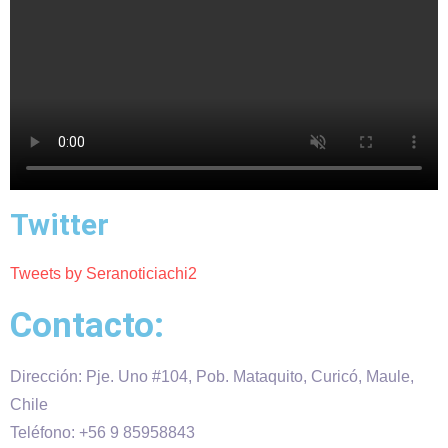
Twitter
Tweets by Seranoticiachi2
Contacto:
Dirección: Pje. Uno #104, Pob. Mataquito, Curicó, Maule,
Chile
Teléfono: +56 9 85958843