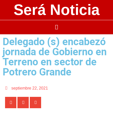
Será Noticia
Delegado (s) encabezó
jornada de Gobierno en
Terreno en sector de
Potrero Grande
septiembre 22, 2021