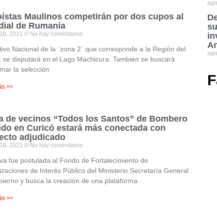
ago
ístas Maulinos competirán por dos cupos al
De
ial de Rumanía
su
 18, 2021
No hay comentarios
in
An
tivo Nacional de la ´zona 2´ que corresponde a la Región del
ago
 se disputará en el Lago Machicura. También se buscará
mar la selección
F
ás >>
a de vecinos “Todos los Santos” de Bombero
ido en Curicó estará más conectada con
ecto adjudicado
 18, 2021
No hay comentarios
tiva fue postulada al Fondo de Fortalecimiento de
zaciones de Interés Público del Ministerio Secretaría General
ierno y busca la creación de una plataforma
ás >>