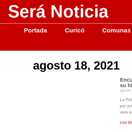
Será Noticia
Portada
Curicó
Comunas
agosto 18, 2021
Encu
su h
agosto
La Pol
por pr
veía a
Leer M