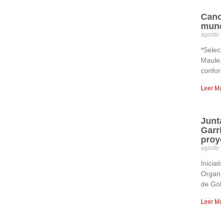
Cano
mund
agosto
*Selec
Maule,
confor
Leer M
Junt
Garr
proy
agosto
Inicia
Organi
de Gob
Leer M