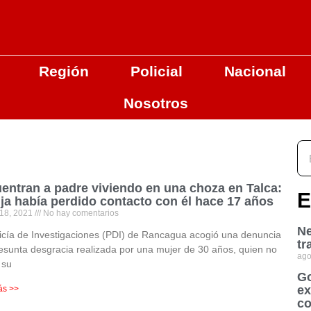
Región
Policial
Nacional
Nosotros
entran a padre viviendo en una choza en Talca:
E
ija había perdido contacto con él hace 17 años
 18, 2021
No hay comentarios
Ne
icía de Investigaciones (PDI) de Rancagua acogió una denuncia
tr
esunta desgracia realizada por una mujer de 30 años, quien no
ago
 su
Go
ex
ás >>
co