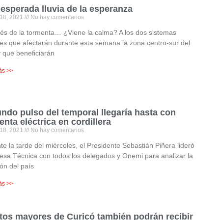
nesperada lluvia de la esperanza
 18, 2021
No hay comentarios
s de la tormenta… ¿Viene la calma? A los dos sistemas
les que afectarán durante esta semana la zona centro-sur del
y que beneficiarán
ás >>
ndo pulso del temporal llegaría hasta con
enta eléctrica en cordillera
 18, 2021
No hay comentarios
e la tarde del miércoles, el Presidente Sebastián Piñera lideró
sa Técnica con todos los delegados y Onemi para analizar la
ión del país
ás >>
tos mayores de Curicó también podrán recibir