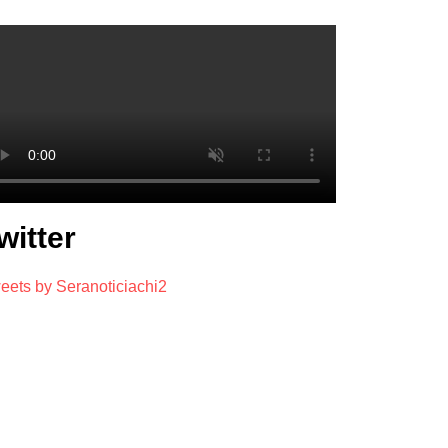
witter
eets by Seranoticiachi2