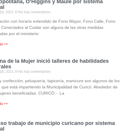
opolitana, O’Higgins y Maule por sistema
al
 18, 2021
No hay comentarios
tación con horario extendido de Fono Mayor, Fono Calle, Fono
y Conectados al Cuidar son alguna de las otras medidas
das por el ministerio
ás >>
ina de la Mujer inició talleres de habilidades
rales
 18, 2021
No hay comentarios
y confección, peluquería, tapicería, manicure son algunos de los
 que está impartiendo la Municipalidad de Curicó. Alrededor de
ujeres beneficiadas. CURICÓ.- La
ás >>
nso trabajo de municipio curicano por sistema
al