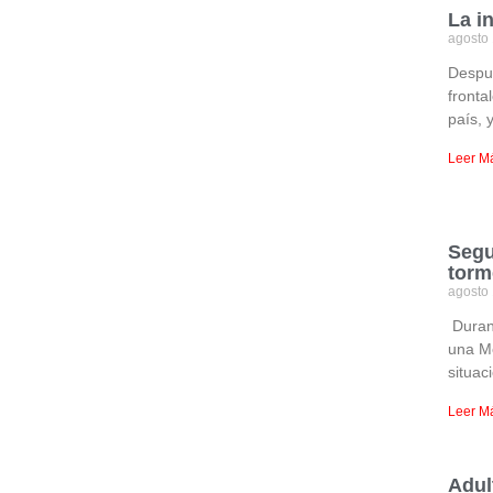
La i
agosto
Despué
fronta
país, 
Leer M
Segu
torm
agosto
Durant
una Me
situac
Leer M
Adul