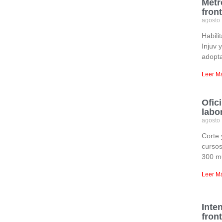
Metr
front
agosto
Habili
Injuv 
adopta
Leer M
Ofic
labo
agosto
Corte 
cursos
300 m
Leer M
Inte
front