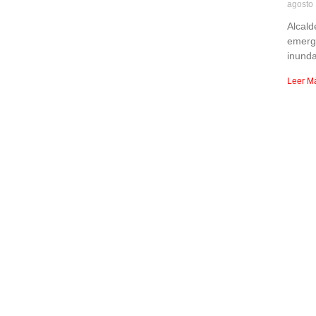
agosto
Alcald
emerg
inunda
Leer M