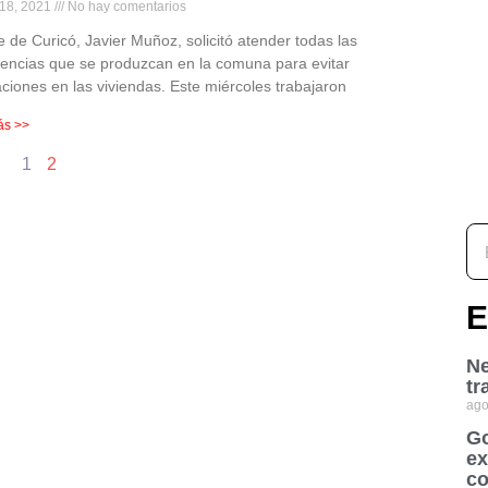
 18, 2021
No hay comentarios
e de Curicó, Javier Muñoz, solicitó atender todas las
encias que se produzcan en la comuna para evitar
ciones en las viviendas. Este miércoles trabajaron
ás >>
1
2
E
Ne
tr
ago
Go
ex
co