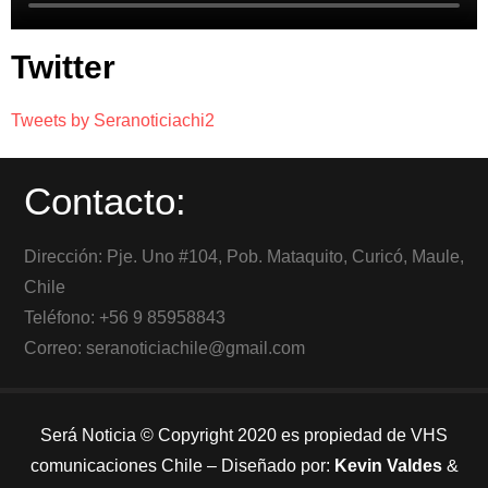
Twitter
Tweets by Seranoticiachi2
Contacto:
Dirección: Pje. Uno #104, Pob. Mataquito, Curicó, Maule,
Chile
Teléfono: +56 9 85958843
Correo: seranoticiachile@gmail.com
Será Noticia © Copyright 2020 es propiedad de VHS
comunicaciones Chile – Diseñado por:
Kevin Valdes
&