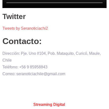
Twitter
Tweets by Seranoticiachi2
Contacto:
Dirección: Pje. Uno #104, Pob. Mataquito, Curicó, Maule,
Chile
Teléfono: +56 9 85958843
Correo: seranoticiachile@gmail.com
Será Noticia © Copyright 2020 es propiedad de VHS
comunicaciones Chile – Diseñado por:
Kevin Valdes
&
Desarrollado por:
Streaming Digital