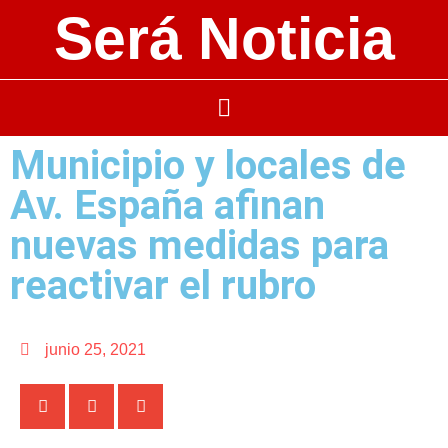
Será Noticia
Municipio y locales de
Av. España afinan
nuevas medidas para
reactivar el rubro
junio 25, 2021