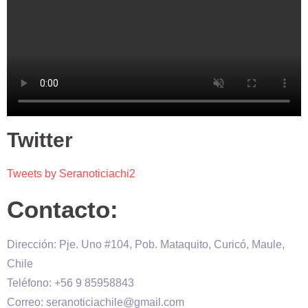
Twitter
Tweets by Seranoticiachi2
Contacto:
Dirección: Pje. Uno #104, Pob. Mataquito, Curicó, Maule,
Chile
Teléfono: +56 9 85958843
Correo: seranoticiachile@gmail.com