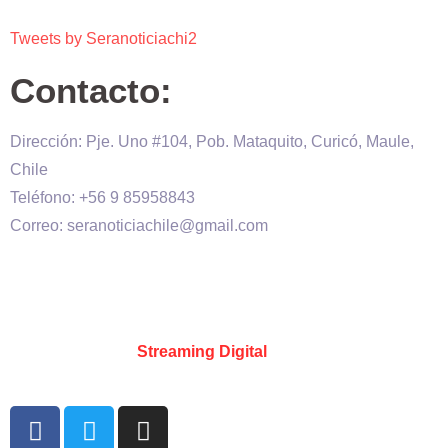
Tweets by Seranoticiachi2
Contacto:
Dirección: Pje. Uno #104, Pob. Mataquito, Curicó, Maule,
Chile
Teléfono: +56 9 85958843
Correo: seranoticiachile@gmail.com
Será Noticia © Copyright 2020 es propiedad de VHS
comunicaciones Chile – Diseñado por:
Kevin Valdes
&
Desarrollado por:
Streaming Digital