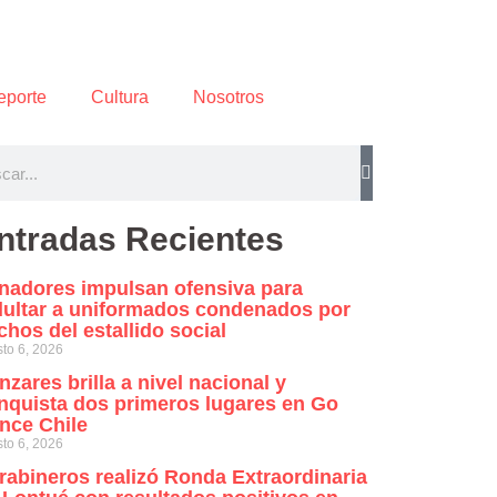
eporte
Cultura
Nosotros
ntradas Recientes
nadores impulsan ofensiva para
dultar a uniformados condenados por
chos del estallido social
to 6, 2026
nzares brilla a nivel nacional y
nquista dos primeros lugares en Go
nce Chile
to 6, 2026
rabineros realizó Ronda Extraordinaria