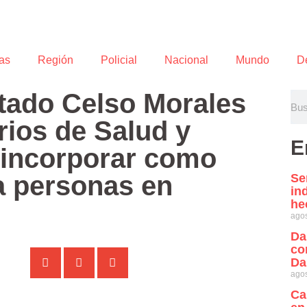
as
Región
Policial
Nacional
Mundo
D
tado Celso Morales
rios de Salud y
E
 incorporar como
 a personas en
Se
in
he
agos
Da
co
Da
agos
Ca