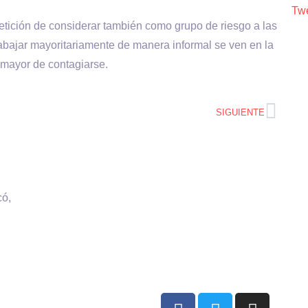
Twe
 petición de considerar también como grupo de riesgo a las
rabajar mayoritariamente de manera informal se ven en la
o mayor de contagiarse.
SIGUIENTE
có,
e VHS comunicaciones Chile –