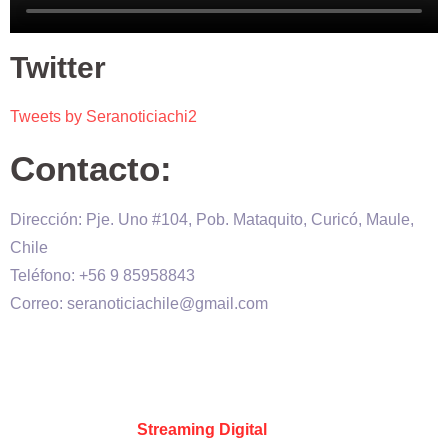
Twitter
Tweets by Seranoticiachi2
Contacto:
Dirección: Pje. Uno #104, Pob. Mataquito, Curicó, Maule,
Chile
Teléfono: +56 9 85958843
Correo: seranoticiachile@gmail.com
Será Noticia © Copyright 2020 es propiedad de VHS
comunicaciones Chile – Diseñado por:
Kevin Valdes
&
Desarrollado por:
Streaming Digital