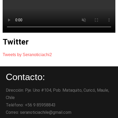
Twitter
Tweets by Seranoticiachi2
Contacto:
Dirección: Pje. Uno #104, Pob. Mataquito, Curicó, Maule,
Chile
Teléfono: +56 9 85958843
Correo: seranoticiachile@gmail.com