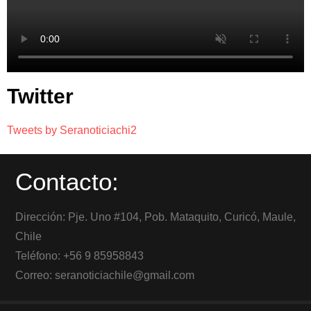
Twitter
Tweets by Seranoticiachi2
Contacto:
Dirección: Pje. Uno #104, Pob. Mataquito, Curicó, Maule,
Chile
Teléfono: +56 9 85958843
Correo: seranoticiachile@gmail.com