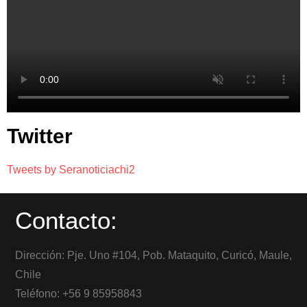
Twitter
Tweets by Seranoticiachi2
Contacto:
Dirección: Pje. Uno #104, Pob. Mataquito, Curicó, Maule,
Chile
Teléfono: +56 9 85958843