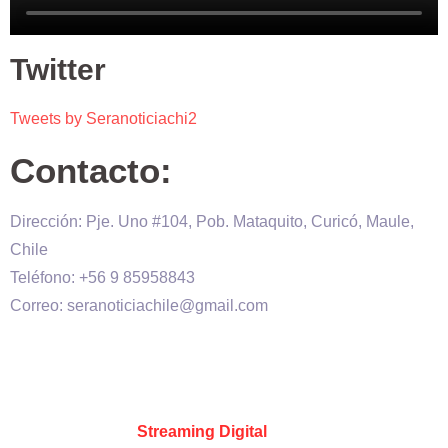
Twitter
Tweets by Seranoticiachi2
Contacto:
Dirección: Pje. Uno #104, Pob. Mataquito, Curicó, Maule,
Chile
Teléfono: +56 9 85958843
Correo: seranoticiachile@gmail.com
Será Noticia © Copyright 2020 es propiedad de VHS
comunicaciones Chile – Diseñado por:
Kevin Valdes
&
Desarrollado por:
Streaming Digital