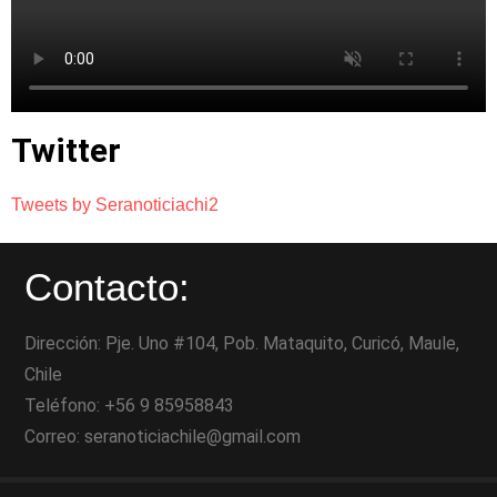
Twitter
Tweets by Seranoticiachi2
Contacto:
Dirección: Pje. Uno #104, Pob. Mataquito, Curicó, Maule,
Chile
Teléfono: +56 9 85958843
Correo: seranoticiachile@gmail.com