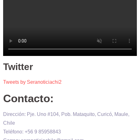
Twitter
Tweets by Seranoticiachi2
Contacto:
Dirección: Pje. Uno #104, Pob. Mataquito, Curicó, Maule,
Chile
Teléfono: +56 9 85958843