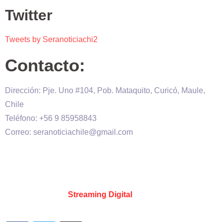
Twitter
Tweets by Seranoticiachi2
Contacto:
Dirección: Pje. Uno #104, Pob. Mataquito, Curicó, Maule,
Chile
Teléfono: +56 9 85958843
Correo: seranoticiachile@gmail.com
Será Noticia © Copyright 2020 es propiedad de VHS
comunicaciones Chile – Diseñado por:
Kevin Valdes
&
Desarrollado por:
Streaming Digital