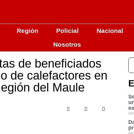
Región
Policial
Nacional
Nosotros
stas de beneficiados
o de calefactores en
E
egión del Maule
Se
u
es
ago
Da
pr
ago