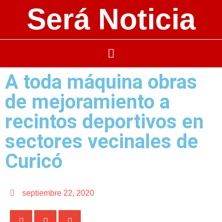
Será Noticia
A toda máquina obras
de mejoramiento a
recintos deportivos en
sectores vecinales de
Curicó
septiembre 22, 2020