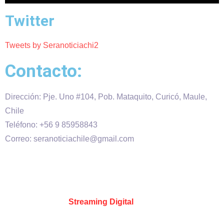
Twitter
Tweets by Seranoticiachi2
Contacto:
Dirección: Pje. Uno #104, Pob. Mataquito, Curicó, Maule,
Chile
Teléfono: +56 9 85958843
Correo: seranoticiachile@gmail.com
Será Noticia © Copyright 2020 es propiedad de VHS
comunicaciones Chile – Diseñado por:
Kevin Valdes
&
Desarrollado por:
Streaming Digital