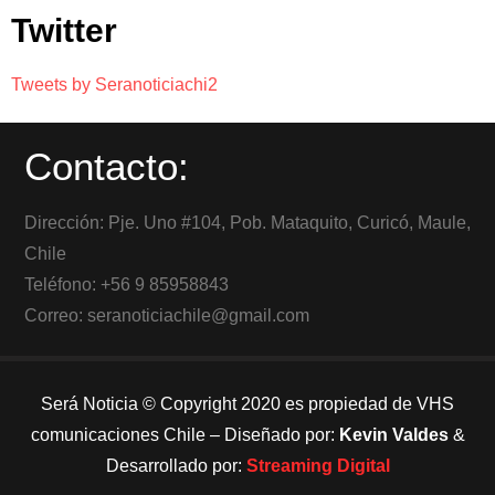
Twitter
Tweets by Seranoticiachi2
Contacto:
Dirección: Pje. Uno #104, Pob. Mataquito, Curicó, Maule,
Chile
Teléfono: +56 9 85958843
Correo: seranoticiachile@gmail.com
Será Noticia © Copyright 2020 es propiedad de VHS
comunicaciones Chile – Diseñado por:
Kevin Valdes
&
Desarrollado por:
Streaming Digital