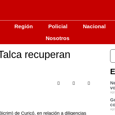
Región
Policial
Nacional
Nosotros
 Talca recuperan
E
Ne
vo
ago
Go
co
ago
icrim) de Curicó, en relación a diligencias