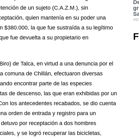
De
etención de un sujeto (C.A.Z.M.), sin
gr
S
receptación, quien mantenía en su poder una
ago
n $380.000, la que fue sustraída a su legítimo
F
ue fue devuelta a su propietario en
iro) de Talca, en virtud a una denuncia por el
 la comuna de Chillán, efectuaron diversas
grando encontrar parte de las especies
cletas de descenso, las que eran exhibidas por un
Con los antecedentes recabados, se dio cuenta
 una orden de entrada y registro para un
detuvo por receptación a dos hombres
ales, y se logró recuperar las bicicletas,