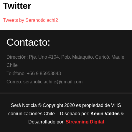
Twitter
Tweets by Seranoticiachi2
Contacto:
Dirección: Pje. Uno #104, Pob. Mataquito, Curicó, Maule,
Chile
Teléfono: +56 9 85958843
Correo: seranoticiachile@gmail.com
Será Noticia © Copyright 2020 es propiedad de VHS
comunicaciones Chile – Diseñado por:
Kevin Valdes
&
Desarrollado por:
Streaming Digital