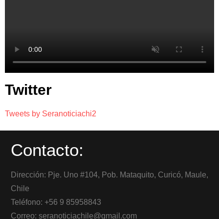
Twitter
Tweets by Seranoticiachi2
Contacto:
Dirección: Pje. Uno #104, Pob. Mataquito, Curicó, Maule,
Chile
Teléfono: +56 9 85958843
Correo: seranoticiachile@gmail.com