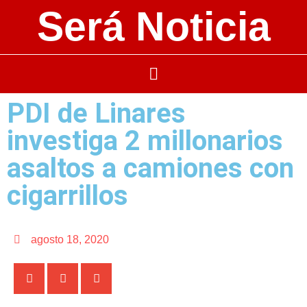
Será Noticia
PDI de Linares
investiga 2 millonarios
asaltos a camiones con
cigarrillos
agosto 18, 2020