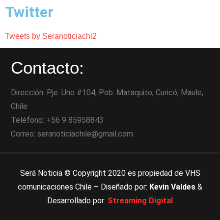
Twitter
Tweets by Seranoticiachi2
Contacto:
Dirección: Pje. Uno #104, Pob. Mataquito, Curicó, Maule,
Chile
Teléfono: +56 9 85958843
Correo: seranoticiachile@gmail.com
Será Noticia © Copyright 2020 es propiedad de VHS
comunicaciones Chile – Diseñado por:
Kevin Valdes
&
Desarrollado por:
Streaming Digital