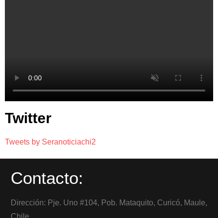
Twitter
Tweets by Seranoticiachi2
Contacto:
Dirección: Pje. Uno #104, Pob. Mataquito, Curicó, Maule,
Chile