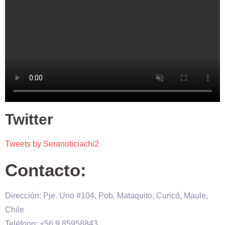
Twitter
Tweets by Seranoticiachi2
Contacto:
Dirección: Pje. Uno #104, Pob. Mataquito, Curicó, Maule,
Chile
Teléfono: +56 9 85958843