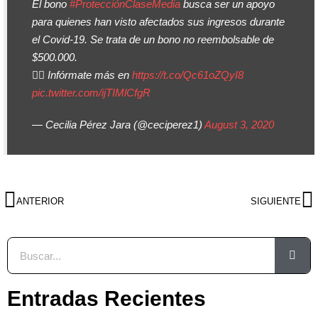
El bono
#ProtecciónClaseMedia
busca ser un apoyo
para quienes han visto afectados sus ingresos durante
el Covid-19. Se trata de un bono no reembolsable de
$500.000.
👉🏼 Infórmate más en
https://t.co/Qc61oZQyI8
pic.twitter.com/ijTIMlCfgR
— Cecilia Pérez Jara (@ceciperez1)
August 3, 2020
ANTERIOR
SIGUIENTE
Entradas Recientes