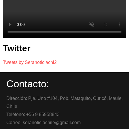
Twitter
Tweets by Seranoticiachi2
Contacto:
Dirección: Pje. Uno #104, Pob. Mataquito, Curicó, Maule,
Chile
Teléfono: +56 9 85958843
Correo: seranoticiachile@gmail.com