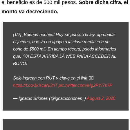
el beneficio es de 500 mil pesos.
Sobre dicha cifra, el
monto va decreciendo.
[1/2] ¡Buenas noches! Hoy se publicó la ley, aprobada
el jueves, que va en apoyo a la clase media con un
bono de $500 mil. En tiempo récord, puedo informarles
que, ¡YA ESTÁ ARRIBA LA WEB PARA ACCEDER AL
BONO!
Solo ingrean con RUT y clave en el link 👉🏻
https://t.co/1kXcaNi3nT
pic.twitter.com/Mg2PYI7s7P
— Ignacio Briones (@ignaciobriones_)
August 2, 2020