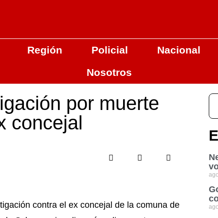
Región
Policial
Nacional
Nosotros
tigación por muerte
x concejal
E
Ne
vo
ago
Go
co
stigación contra el ex concejal de la comuna de
ago