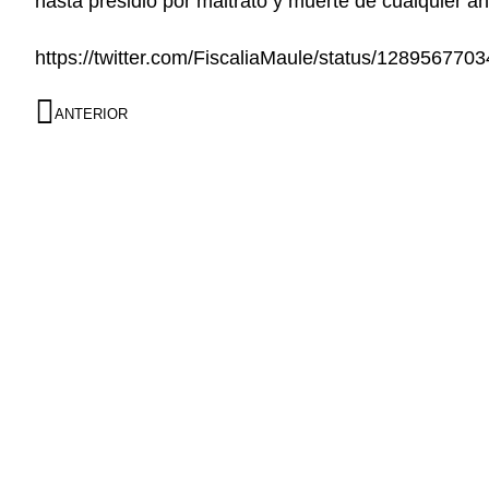
hasta presidio por maltrato y muerte de cualquier an
https://twitter.com/FiscaliaMaule/status/12895677
ANTERIOR