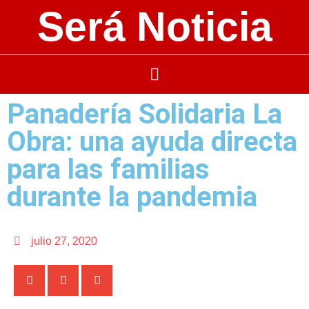
Será Noticia
Panadería Solidaria La
Obra: una ayuda directa
para las familias
durante la pandemia
julio 27, 2020