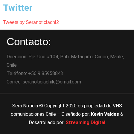
Twitter
Tweets by Seranoticiachi2
Contacto:
Dirección: Pje. Uno #104, Pob. Mataquito, Curicó, Maule,
Chile
Teléfono: +56 9 85958843
Correo: seranoticiachile@gmail.com
Será Noticia © Copyright 2020 es propiedad de VHS
comunicaciones Chile – Diseñado por:
Kevin Valdes
&
Desarrollado por:
Streaming Digital