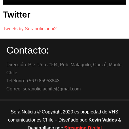
Twitter
Tweets by Seranoticiachi2
Contacto:
Dirección: Pje. Uno #104, Pob. Mataquito, Curicó, Maule,
Chile
Teléfono: +56 9 85958843
Correo: seranoticiachile@gmail.com
Será Noticia © Copyright 2020 es propiedad de VHS
comunicaciones Chile – Diseñado por:
Kevin Valdes
&
Desarrollado por:
Streaming Digital