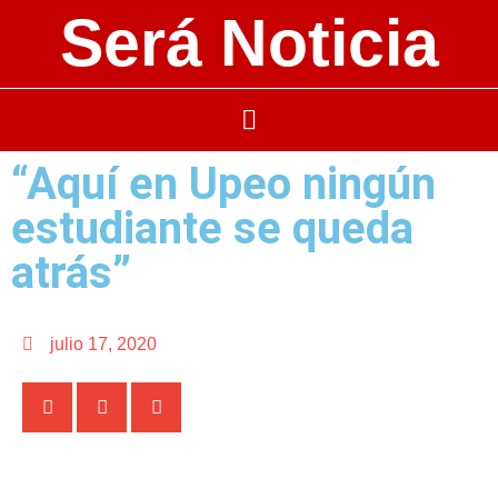
Será Noticia
“Aquí en Upeo ningún
estudiante se queda
atrás”
julio 17, 2020