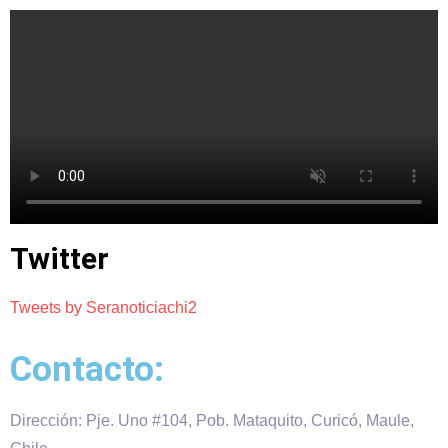
Twitter
Tweets by Seranoticiachi2
Contacto:
Dirección: Pje. Uno #104, Pob. Mataquito, Curicó, Maule,