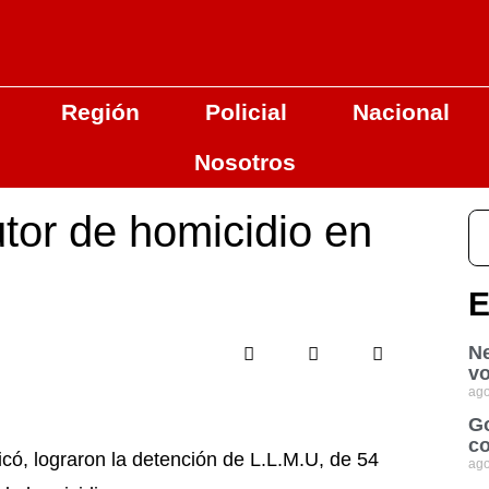
Región
Policial
Nacional
Nosotros
tor de homicidio en
E
Ne
vo
ago
Go
co
có, lograron la detención de L.L.M.U, de 54
ago