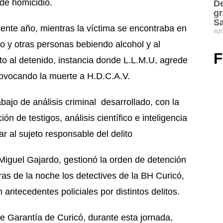
 de homicidio.
De
gr
S
esente año, mientras la víctima se encontraba en
ago
o y otras personas bebiendo alcohol y al
F
unto al detenido, instancia donde L.L.M.U, agrede
rovocando la muerte a H.D.C.A.V.
abajo de análisis criminal desarrollado, con la
n de testigos, análisis científico e inteligencia
izar al sujeto responsable del delito
 Miguel Gajardo, gestionó la orden de detención
ras de la noche los detectives de la BH Curicó,
antecedentes policiales por distintos delitos.
de Garantía de Curicó, durante esta jornada,