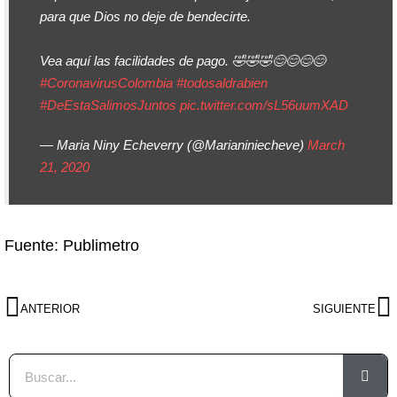
para que Dios no deje de bendecirte.
Vea aquí las facilidades de pago. 🤣🤣🤣😊😊😊😊
#CoronavirusColombia
#todosaldrabien
#DeEstaSalimosJuntos
pic.twitter.com/sL56uumXAD
— Maria Niny Echeverry (@Marianiniecheve)
March
21, 2020
Fuente: Publimetro
ANTERIOR
SIGUIENTE