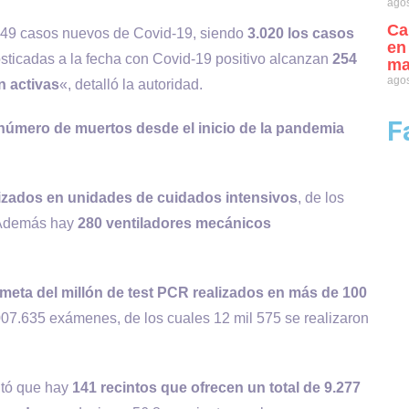
agos
Ca
.649 casos nuevos de Covid-19, siendo
3.020 los casos
en
nosticadas a la fecha con Covid-19 positivo alcanzan
254
ma
agos
n activas
«, detalló la autoridad.
F
 número de muertos desde el inicio de la pandemia
lizados en unidades de cuidados intensivos
, de los
 Además hay
280 ventiladores mecánicos
 meta del millón de test PCR realizados en más de 100
1.007.635 exámenes, de los cuales 12 mil 575 se realizaron
ntó que hay
141 recintos que ofrecen un total de 9.277