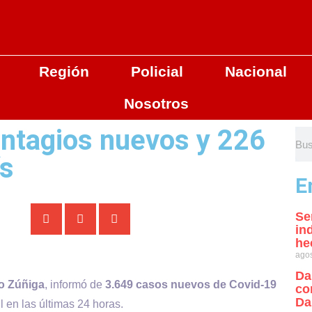
Región
Policial
Nacional
Nosotros
ontagios nuevos y 226
ís
E
Se
in
he
agos
Da
o Zúñiga
, informó de
3.649 casos nuevos de Covid-19
co
Da
l en las últimas 24 horas.