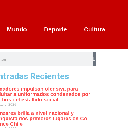
Mundo
Deporte
Cultura
ntradas Recientes
nadores impulsan ofensiva para
dultar a uniformados condenados por
chos del estallido social
to 6, 2026
nzares brilla a nivel nacional y
nquista dos primeros lugares en Go
nce Chile