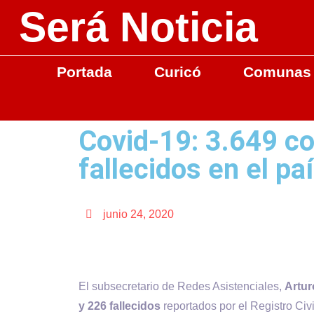
Será Noticia
Portada
Curicó
Comunas
Covid-19: 3.649 c
fallecidos en el pa
junio 24, 2020
El subsecretario de Redes Asistenciales,
Artur
y 226 fallecidos
reportados por el Registro Civi