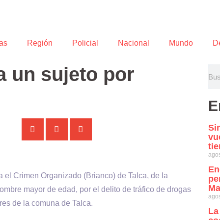
as
Región
Policial
Nacional
Mundo
D
a un sujeto por
E
Si
vu
ti
agos
En
a el Crimen Organizado (Brianco) de Talca, de la
pe
Ma
ombre mayor de edad, por el delito de tráfico de drogas
agos
ores de la comuna de Talca.
La