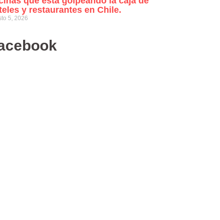
cinas que está golpeando la caja de
teles y restaurantes en Chile.
to 5, 2026
acebook