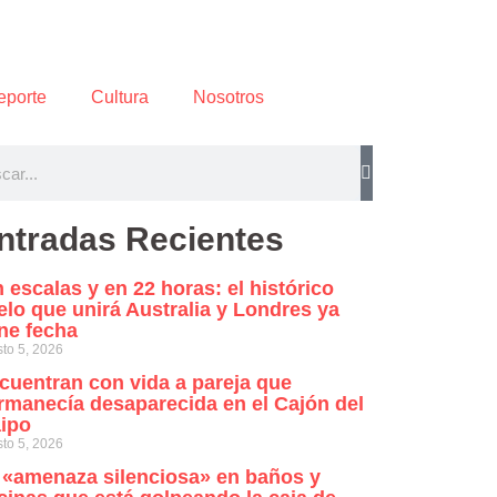
eporte
Cultura
Nosotros
ntradas Recientes
n escalas y en 22 horas: el histórico
elo que unirá Australia y Londres ya
ene fecha
to 5, 2026
cuentran con vida a pareja que
rmanecía desaparecida en el Cajón del
ipo
to 5, 2026
 «amenaza silenciosa» en baños y