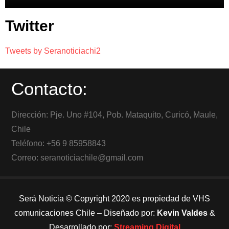
Twitter
Tweets by Seranoticiachi2
Contacto:
Dirección: Pje. Uno #104, Pob. Mataquito, Curicó, Maule,
Chile
Teléfono: +56 9 85958843
Correo: seranoticiachile@gmail.com
Será Noticia © Copyright 2020 es propiedad de VHS
comunicaciones Chile – Diseñado por:
Kevin Valdes
&
Desarrollado por:
Streaming Digital