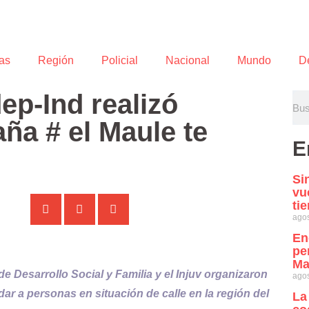
as
Región
Policial
Nacional
Mundo
D
ep-Ind realizó
ña # el Maule te
E
Si
vu
ti
agos
En
pe
Ma
e Desarrollo Social y Familia y el Injuv organizaron
agos
ar a personas en situación de calle en la región del
La