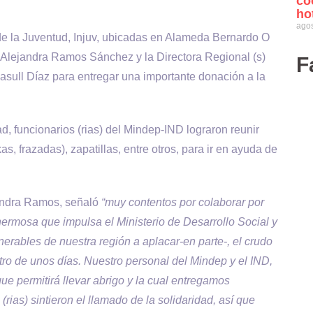
co
ho
agos
de la Juventud, Injuv, ubicadas en Alameda Bernardo O
, Alejandra Ramos Sánchez y la Directora Regional (s)
F
Gasull Díaz para entregar una importante donación a la
funcionarios (rias) del Mindep-IND lograron reunir
s, frazadas), zapatillas, entre otros, para ir en ayuda de
ndra Ramos, señaló
“muy contentos por colaborar por
rmosa que impulsa el Ministerio de Desarrollo Social y
nerables de nuestra región a aplacar-en parte-, el crudo
ro de unos días. Nuestro personal del Mindep y el IND,
ue permitirá llevar abrigo y la cual entregamos
rias) sintieron el llamado de la solidaridad, así que