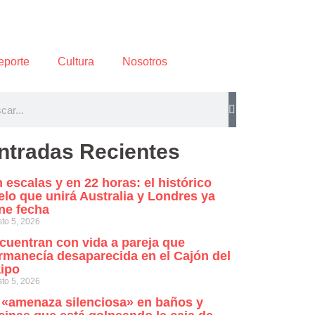
eporte
Cultura
Nosotros
ntradas Recientes
n escalas y en 22 horas: el histórico
elo que unirá Australia y Londres ya
ene fecha
to 5, 2026
cuentran con vida a pareja que
rmanecía desaparecida en el Cajón del
ipo
to 5, 2026
 «amenaza silenciosa» en baños y