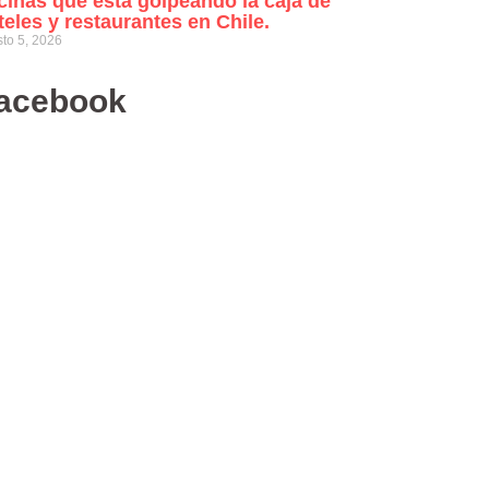
cinas que está golpeando la caja de
teles y restaurantes en Chile.
to 5, 2026
acebook