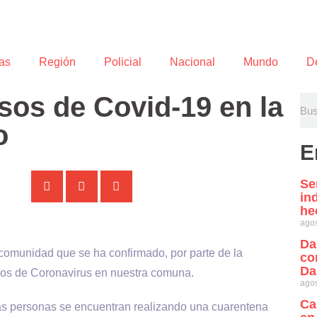
as
Región
Policial
Nacional
Mundo
D
sos de Covid-19 en la
o
E
Se
in
he
agos
Da
 comunidad que se ha confirmado, por parte de la
co
Da
ivos de Coronavirus en nuestra comuna.
agos
Ca
s personas se encuentran realizando una cuarentena