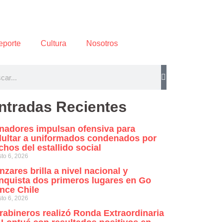
eporte
Cultura
Nosotros
ntradas Recientes
nadores impulsan ofensiva para
dultar a uniformados condenados por
chos del estallido social
to 6, 2026
nzares brilla a nivel nacional y
nquista dos primeros lugares en Go
nce Chile
to 6, 2026
rabineros realizó Ronda Extraordinaria