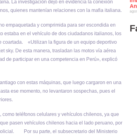
in
ína. La investigación dejó en evidencia la conexión
An
nos, quienes mantenían relaciones con la mafia italiana.
agos
rtino empaquetada y comprimida para ser escondida en
F
o estaba en el vehículo de dos ciudadanos italianos, los
e coartada. «Utilizan la figura de un equipo deportivo
jet sky. De esta manera, trasladan las motos vía aérea
idad de participar en una competencia en Perú», explicó
ntiago con estas máquinas, que luego cargaron en una
Hasta ese momento, no levantaron sospechas, pues el
iores.
, como teléfonos celulares y vehículos chilenos, ya que
que pasen vehículos chilenos hacia el lado peruano, por
olicial. Por su parte, el subsecretario del Ministerio