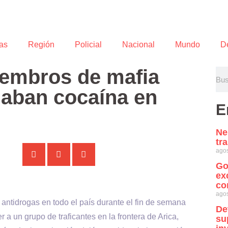
as
Región
Policial
Nacional
Mundo
D
iembros de mafia
rnaban cocaína en
E
Ne
tr
agos
Go
ex
co
agos
antidrogas en todo el país durante el fin de semana
De
 un grupo de traficantes en la frontera de Arica,
su