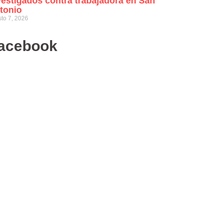
vestigados contra trabajadora en San
tonio
to 7, 2026
acebook