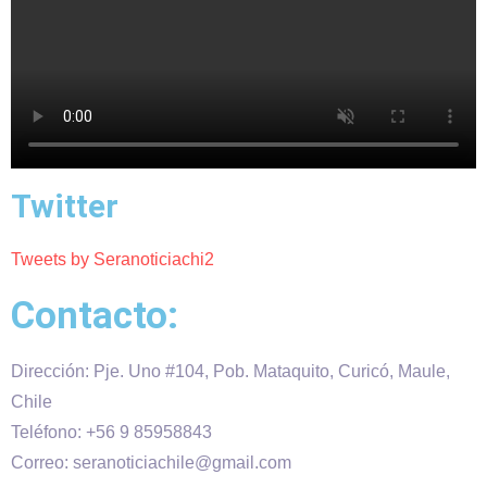
Twitter
Tweets by Seranoticiachi2
Contacto:
Dirección: Pje. Uno #104, Pob. Mataquito, Curicó, Maule,
Chile
Teléfono: +56 9 85958843
Correo: seranoticiachile@gmail.com