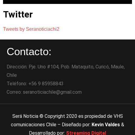
Twitter
Tweets by Seranoticiachi2
Contacto:
Dirección: Pje. Uno #104, Pob. Mataquito, Curicó, Maule,
Chile
Teléfono: +56 9 85958843
Correo: seranoticiachile@gmail.com
Será Noticia © Copyright 2020 es propiedad de VHS
comunicaciones Chile – Diseñado por:
Kevin Valdes
&
Desarrollado por:
Streaming Digital