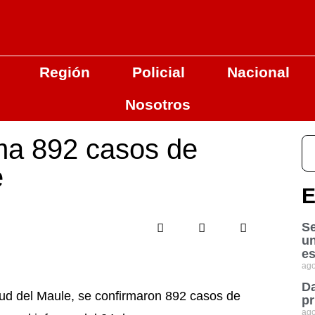
Región
Policial
Nacional
Nosotros
ma 892 casos de
e
E
Se
u
es
ago
Da
lud del Maule, se confirmaron 892 casos de
pr
ago