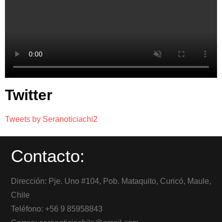
Twitter
Tweets by Seranoticiachi2
Contacto:
Dirección: Pje. Uno #104, Pob. Mataquito, Curicó, Maule,
Chile
Teléfono: +56 9 85958843