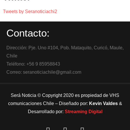
Tweets by Seranoticiachi2
Contacto:
Dirección: Pje. Uno #104, Pob. Mataquito, Curicó, Maule,
Chile
Teléfono: +56 9 85958843
Correo: seranoticiachile@gmail.com
Será Noticia © Copyright 2020 es propiedad de VHS
comunicaciones Chile – Diseñado por:
Kevin Valdes
&
Desarrollado por:
Streaming Digital