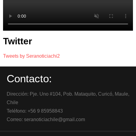
Twitter
Tweets by Seranoticiachi2
Contacto:
Dirección: Pje. Uno #104, Pob. Mataquito, Curicó, Maule,
Chile
Teléfono: +56 9 85958843
Correo: seranoticiachile@gmail.com